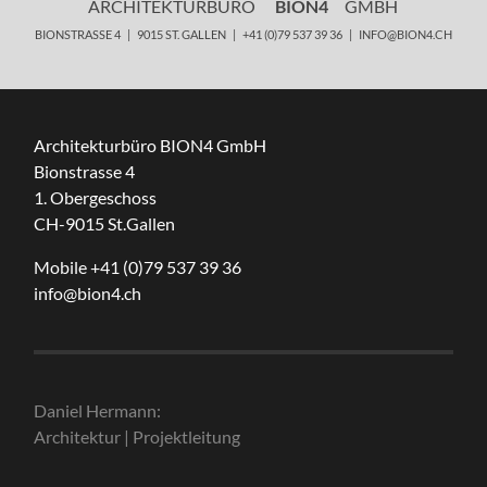
ARCHITEKTURBÜRO
BION4
GMBH
BIONSTRASSE 4 | 9015 ST. GALLEN | +41 (0)79 537 39 36 | INFO@BION4.CH
Architekturbüro BION4 GmbH
Bionstrasse 4
1. Obergeschoss
CH-9015 St.Gallen
Mobile +41 (0)79 537 39 36
info@bion4.ch
Daniel Hermann:
Architektur | Projektleitung