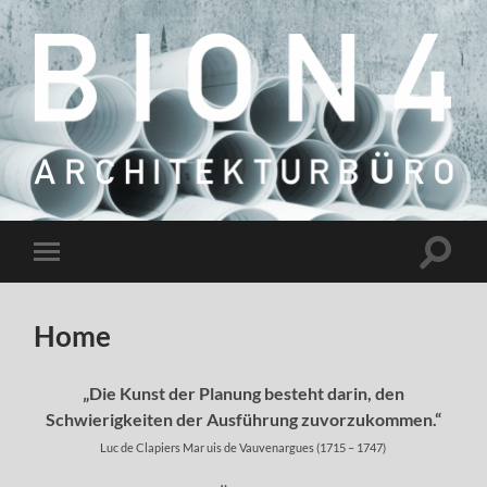
Architekturbüro
BION4
GmbH
Suchfe
Mobile-
ein-/a
Menü
ein-/ausblenden
Home
„Die Kunst der Planung besteht darin, den
Schwierigkeiten der Ausführung zuvorzukommen.“
Luc de Clapiers Mar uis de Vauvenargues (1715 – 1747)